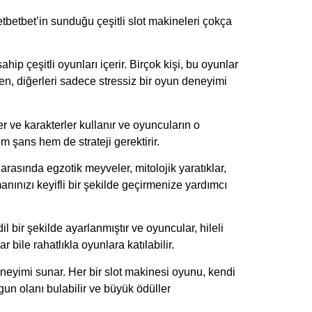
betbetbet’in sunduğu çeşitli slot makineleri çokça
hip çeşitli oyunları içerir. Birçok kişi, bu oyunlar
en, diğerleri sadece stressiz bir oyun deneyimi
er ve karakterler kullanır ve oyuncuların o
 şans hem de strateji gerektirir.
rasında egzotik meyveler, mitolojik yaratıklar,
nınızı keyifli bir şekilde geçirmenize yardımcı
 bir şekilde ayarlanmıştır ve oyuncular, hileli
 bile rahatlıkla oyunlara katılabilir.
neyimi sunar. Her bir slot makinesi oyunu, kendi
ygun olanı bulabilir ve büyük ödüller