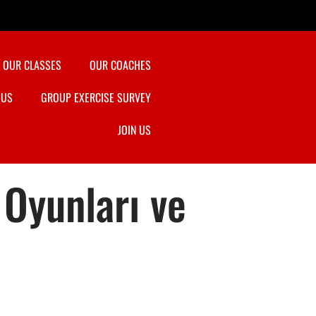
OUR CLASSES
OUR COACHES
 US
GROUP EXERCISE SURVEY
JOIN US
 Oyunları ve