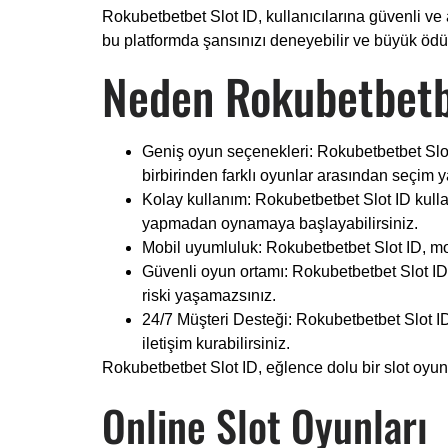
Rokubetbetbet Slot ID, kullanıcılarına güvenli ve
bu platformda şansınızı deneyebilir ve büyük ödüll
Neden Rokubetbetbe
Geniş oyun seçenekleri: Rokubetbetbet Slot I
birbirinden farklı oyunlar arasından seçim ya
Kolay kullanım: Rokubetbetbet Slot ID kullanı
yapmadan oynamaya başlayabilirsiniz.
Mobil uyumluluk: Rokubetbetbet Slot ID, mob
Güvenli oyun ortamı: Rokubetbetbet Slot ID, o
riski yaşamazsınız.
24/7 Müşteri Desteği: Rokubetbetbet Slot ID,
iletişim kurabilirsiniz.
Rokubetbetbet Slot ID, eğlence dolu bir slot oyu
Online Slot Oyunları