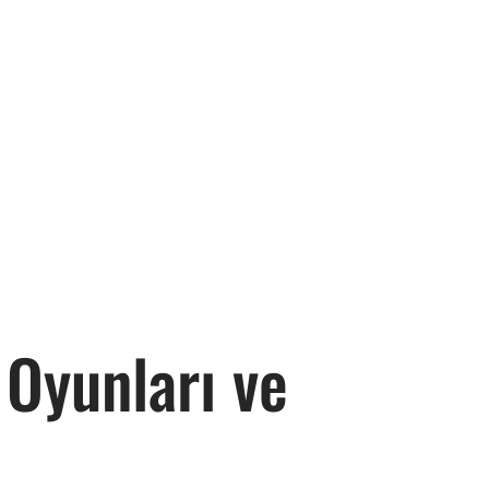
 Oyunları ve