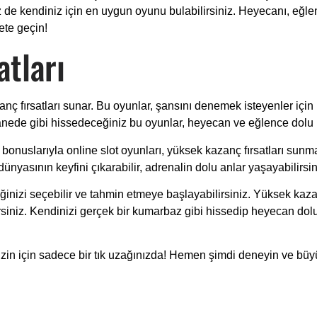
de kendiniz için en uygun oyunu bulabilirsiniz. Heyecanı, eğle
ete geçin!
atları
anç fırsatları sunar. Bu oyunlar, şansını denemek isteyenler için
anede gibi hissedeceğiniz bu oyunlar, heyecan ve eğlence dolu 
lü bonuslarıyla online slot oyunları, yüksek kazanç fırsatları sun
ünyasının keyfini çıkarabilir, adrenalin dolu anlar yaşayabilirsin
iğinizi seçebilir ve tahmin etmeye başlayabilirsiniz. Yüksek kaz
rsiniz. Kendinizi gerçek bir kumarbaz gibi hissedip heyecan do
 sizin için sadece bir tık uzağınızda! Hemen şimdi deneyin ve büy