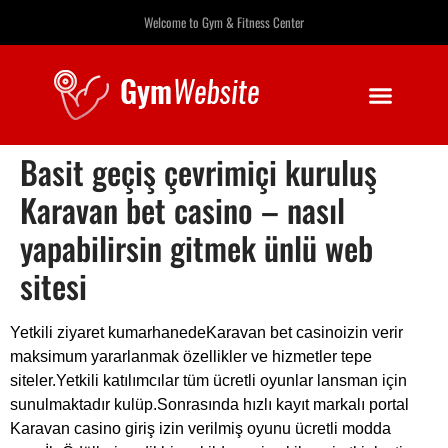
Welcome to Gym & Fitness Center
Basit geçiş çevrimiçi kuruluş
Karavan bet casino – nasıl
yapabilirsin gitmek ünlü web
sitesi
Yetkili ziyaret kumarhanedeKaravan bet casinoizin verir
maksimum yararlanmak özellikler ve hizmetler tepe
siteler.Yetkili katılımcılar tüm ücretli oyunlar lansman için
sunulmaktadır kulüp.Sonrasında hızlı kayıt markalı portal
Karavan casino giriş izin verilmiş oyunu ücretli modda